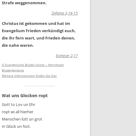
Strafe weggenommen.
Zefanja 3,14-15
Christus ist gekommen und hat im
Evangelium Frieden verkündigt euch,
die ihr fern wart, und Frieden denen,
die nahe waren.
Epheser 2,17
© Evangelische Brüder-Unität – Herrnhuter
Brüdergemeine
Weitere Informationen finden Sie hier
Wat uns Glocken ropt
Gott to Lov un Ehr
ropt wi all hierher
Menschen lütt un grot
in Glück un Not.