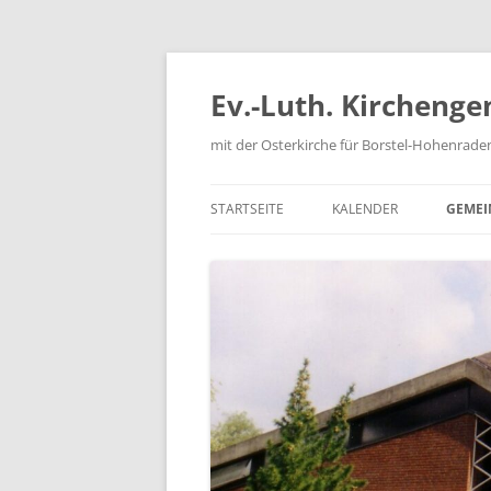
Zum
Inhalt
springen
Ev.-Luth. Kirchen
mit der Osterkirche für Borstel-Hohenrade
STARTSEITE
KALENDER
GEMEI
KIRC
KIND
KONF
JUGE
SENI
FRIE