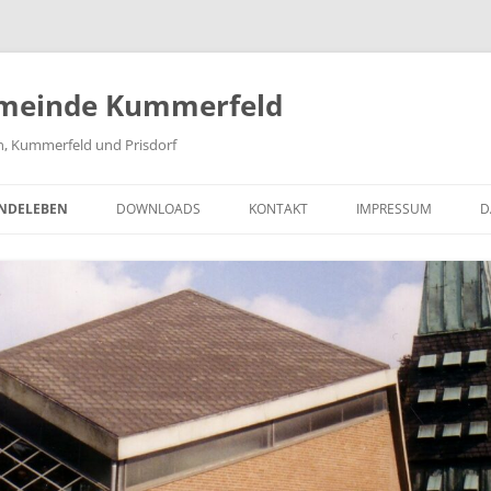
gemeinde Kummerfeld
n, Kummerfeld und Prisdorf
NDELEBEN
DOWNLOADS
KONTAKT
IMPRESSUM
D
HENMUSIK
GEMEINDEBRIEFE
ER
SATZUNGEN / FRIEDHOF
IRMANDENUNTERRICHT
FORMULARE
NDRAUM
ORENKREISE
DHOF KUMMERFELD