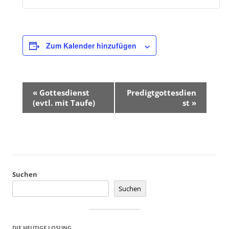
Zum Kalender hinzufügen
«
Gottesdienst
Predigtgottesdien
V
(evtl. mit Taufe)
st
»
e
r
a
n
Suchen
s
Suchen
t
a
l
DIE HEUTIGE LOSUNG