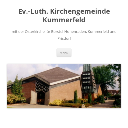
Zum
Inhalt
Ev.-Luth. Kirchengemeinde
springen
Kummerfeld
mit der Osterkirche für Borstel-Hohenraden, Kummerfeld und
Prisdorf
Menü