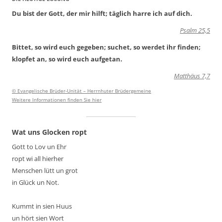
t
Du bist der Gott, der mir hilft; täglich harre ich auf dich.
u
Psalm 25,5
n
Bittet, so wird euch gegeben; suchet, so werdet ihr finden;
g
klopfet an, so wird euch aufgetan.
-
Matthäus 7,7
N
a
© Evangelische Brüder-Unität – Herrnhuter Brüdergemeine
Weitere Informationen finden Sie hier
v
i
Wat uns Glocken ropt
g
Gott to Lov un Ehr
a
ropt wi all hierher
t
Menschen lütt un grot
i
in Glück un Not.
o
Kummt in sien Huus
n
un hört sien Wort