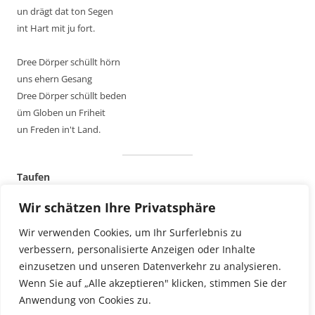
un drägt dat ton Segen
int Hart mit ju fort.
Dree Dörper schüllt hörn
uns ehern Gesang
Dree Dörper schüllt beden
üm Globen un Friheit
un Freden in't Land.
Taufen
Für Termine oder Anmeldungen bitte nachfragen:
Wir schätzen Ihre Privatsphäre
über das Kirchenbüro 793375
oder bei Pastor Dr. Andresen 793365
Wir verwenden Cookies, um Ihr Surferlebnis zu
Sonntag, 14. Juni, 11 Uhr
verbessern, personalisierte Anzeigen oder Inhalte
Sonntag, 16. August, 11 Uhr
einzusetzen und unseren Datenverkehr zu analysieren.
Sonntag, 13. September, 11 Uhr
Wenn Sie auf „Alle akzeptieren" klicken, stimmen Sie der
Anwendung von Cookies zu.