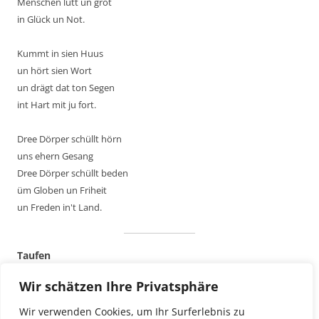
Menschen lütt un grot
i
in Glück un Not.
o
Kummt in sien Huus
n
un hört sien Wort
un drägt dat ton Segen
int Hart mit ju fort.
Dree Dörper schüllt hörn
uns ehern Gesang
Dree Dörper schüllt beden
üm Globen un Friheit
un Freden in't Land.
Taufen
Für Termine oder Anmeldungen bitte nachfragen:
Wir schätzen Ihre Privatsphäre
über das Kirchenbüro 793375
oder bei Pastor Dr. Andresen 793365
Wir verwenden Cookies, um Ihr Surferlebnis zu