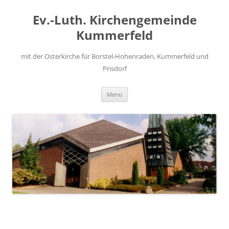
Zum
Inhalt
Ev.-Luth. Kirchengemeinde
springen
Kummerfeld
mit der Osterkirche für Borstel-Hohenraden, Kummerfeld und
Prisdorf
Menü