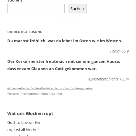
Suchen
s
Suchen
t
a
l
DIE HEUTIGE LOSUNG
t
Du machst fröhlich, was da lebet im Osten wie im Westen.
u
Psalm 65,9
n
Der Kerkermeister freute sich mit seinem ganzen Hause,
g
dass er zum Glauben an Gott gekommen war.
-
Apostelgeschichte 16,34
N
a
© Evangelische Brüder-Unität – Herrnhuter Brüdergemeine
Weitere Informationen finden Sie hier
v
i
Wat uns Glocken ropt
g
Gott to Lov un Ehr
a
ropt wi all hierher
t