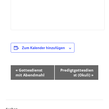
Zum Kalender hinzufügen
«
Gottesdienst
Predigtgottesdien
V
mit Abendmahl
st (Okuli)
»
e
r
a
n